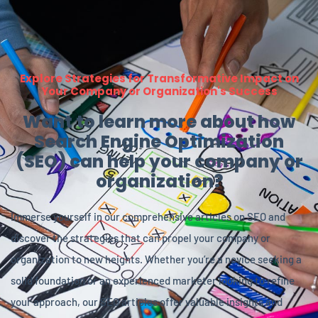
Explore Strategies for Transformative Impact on
Your Company or Organization's Success
Want to learn more about how
Search Engine Optimization
(SEO) can help your company or
organization?
Immerse yourself in our comprehensive articles on SEO and
discover the strategies that can propel your company or
organization to new heights. Whether you’re a novice seeking a
solid foundation or an experienced marketer looking to refine
your approach, our SEO articles offer valuable insights and